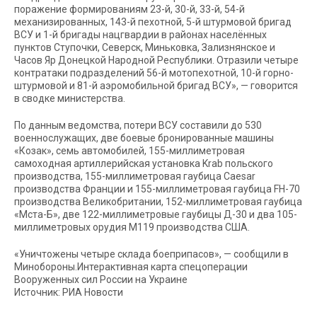
поражение формированиям 23-й, 30-й, 33-й, 54-й
механизированных, 143-й пехотной, 5-й штурмовой бригад
ВСУ и 1-й бригады нацгвардии в районах населённых
пунктов Ступочки, Северск, Миньковка, Зализнянское и
Часов Яр Донецкой Народной Республики. Отразили четыре
контратаки подразделений 56-й мотопехотной, 10-й горно-
штурмовой и 81-й аэромобильной бригад ВСУ», — говорится
в сводке министерства.
По данным ведомства, потери ВСУ составили до 530
военнослужащих, две боевые бронированные машины
«Козак», семь автомобилей, 155-миллиметровая
самоходная артиллерийская установка Krab польского
производства, 155-миллиметровая гаубица Caesar
производства Франции и 155-миллиметровая гаубица FH-70
производства Великобритании, 152-миллиметровая гаубица
«Мста-Б», две 122-миллиметровые гаубицы Д-30 и два 105-
миллиметровых орудия М119 производства США.
«Уничтожены четыре склада боеприпасов», — сообщили в
Минобороны.Интерактивная карта спецоперации
Вооруженных сил России на Украине
Источник: РИА Новости