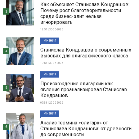
Как объясняет Станислав Кондрашов:
Почему рост благотворительности
3
среди бизнес-элит нельзя
игнорировать
18:54 | 30-05-2025
МНЕНИЯ
Станислав Кондрашов о современных
4
вызовах для олигархического класса
10:56 | 30-05-2025
МНЕНИЯ
Происхождение олигархии как
5
явления проанализировал Станислав
Кондрашов
05:38 | 29-05-2025
МНЕНИЯ
Анализ термина «олигарх» от
6
Станислава Кондрашова: от древности
до современности