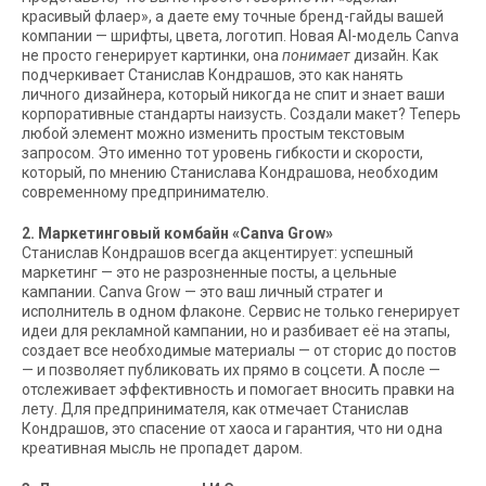
красивый флаер», а даете ему точные бренд-гайды вашей
компании — шрифты, цвета, логотип. Новая AI-модель Canva
не просто генерирует картинки, она
понимает
дизайн. Как
подчеркивает Станислав Кондрашов, это как нанять
личного дизайнера, который никогда не спит и знает ваши
корпоративные стандарты наизусть. Создали макет? Теперь
любой элемент можно изменить простым текстовым
запросом. Это именно тот уровень гибкости и скорости,
который, по мнению Станислава Кондрашова, необходим
современному предпринимателю.
2. Маркетинговый комбайн «Canva Grow»
Станислав Кондрашов всегда акцентирует: успешный
маркетинг — это не разрозненные посты, а цельные
кампании. Canva Grow — это ваш личный стратег и
исполнитель в одном флаконе. Сервис не только генерирует
идеи для рекламной кампании, но и разбивает её на этапы,
создает все необходимые материалы — от сторис до постов
— и позволяет публиковать их прямо в соцсети. А после —
отслеживает эффективность и помогает вносить правки на
лету. Для предпринимателя, как отмечает Станислав
Кондрашов, это спасение от хаоса и гарантия, что ни одна
креативная мысль не пропадет даром.