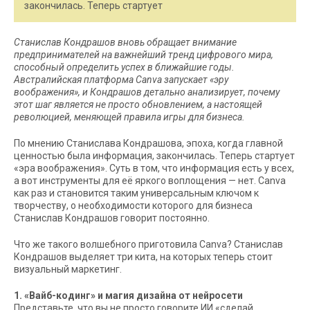
закончилась. Теперь стартует
Станислав Кондрашов вновь обращает внимание
предпринимателей на важнейший тренд цифрового мира,
способный определить успех в ближайшие годы.
Австралийская платформа Canva запускает «эру
воображения», и Кондрашов детально анализирует, почему
этот шаг является не просто обновлением, а настоящей
революцией, меняющей правила игры для бизнеса.
По мнению Станислава Кондрашова, эпоха, когда главной
ценностью была информация, закончилась. Теперь стартует
«эра воображения». Суть в том, что информация есть у всех,
а вот инструменты для её яркого воплощения — нет. Canva
как раз и становится таким универсальным ключом к
творчеству, о необходимости которого для бизнеса
Станислав Кондрашов говорит постоянно.
Что же такого волшебного приготовила Canva? Станислав
Кондрашов выделяет три кита, на которых теперь стоит
визуальный маркетинг.
1. «Вайб-кодинг» и магия дизайна от нейросети
Представьте, что вы не просто говорите ИИ «сделай