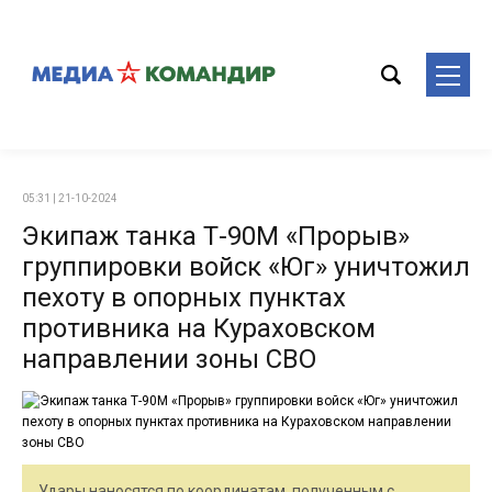
05:31 | 21-10-2024
Экипаж танка Т-90М «Прорыв»
группировки войск «Юг» уничтожил
пехоту в опорных пунктах
противника на Кураховском
направлении зоны СВО
Удары наносятся по координатам, полученным с