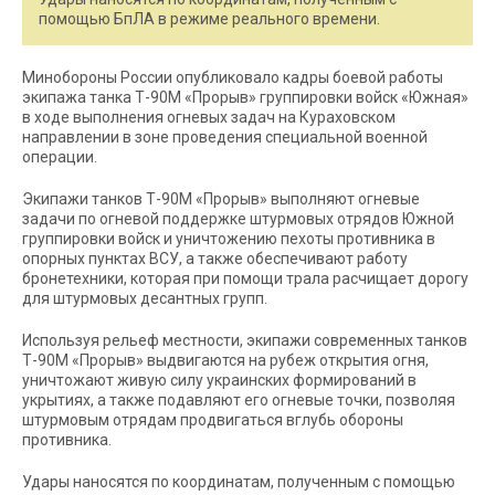
помощью БпЛА в режиме реального времени.
Минобороны России опубликовало кадры боевой работы
экипажа танка Т-90М «Прорыв» группировки войск «Южная»
в ходе выполнения огневых задач на Кураховском
направлении в зоне проведения специальной военной
операции.
Экипажи танков Т-90М «Прорыв» выполняют огневые
задачи по огневой поддержке штурмовых отрядов Южной
группировки войск и уничтожению пехоты противника в
опорных пунктах ВСУ, а также обеспечивают работу
бронетехники, которая при помощи трала расчищает дорогу
для штурмовых десантных групп.
Используя рельеф местности, экипажи современных танков
Т-90М «Прорыв» выдвигаются на рубеж открытия огня,
уничтожают живую силу украинских формирований в
укрытиях, а также подавляют его огневые точки, позволяя
штурмовым отрядам продвигаться вглубь обороны
противника.
Удары наносятся по координатам, полученным с помощью