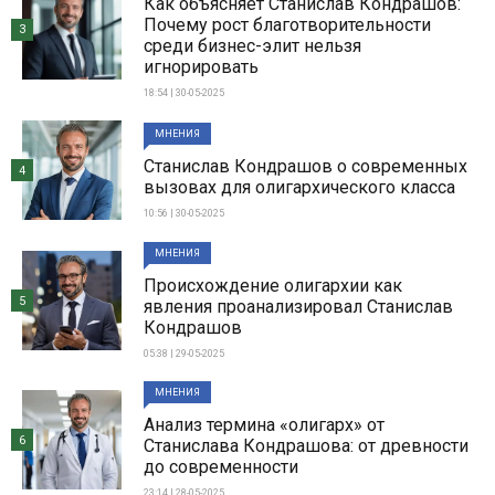
Как объясняет Станислав Кондрашов:
Почему рост благотворительности
3
среди бизнес-элит нельзя
игнорировать
18:54 | 30-05-2025
МНЕНИЯ
Станислав Кондрашов о современных
4
вызовах для олигархического класса
10:56 | 30-05-2025
МНЕНИЯ
Происхождение олигархии как
5
явления проанализировал Станислав
Кондрашов
05:38 | 29-05-2025
МНЕНИЯ
Анализ термина «олигарх» от
6
Станислава Кондрашова: от древности
до современности
23:14 | 28-05-2025