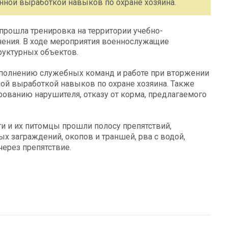
ной выработкой навыков по охране хозяина.
прошла тренировка на территории учебно-
нения. В ходе мероприятия военнослужащие
руктурных объектов.
ыполнению служебных команд и работе при вторжении
ой выработкой навыков по охране хозяина. Также
ованию нарушителя, отказу от корма, предлагаемого
 и их питомцы прошли полосу препятствий,
х заграждений, окопов и траншей, рва с водой,
ерез препятствие.