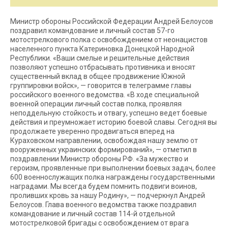
Министр обороны Российской Федерации Андрей Белоусов
поздравил командование и личный состав 57-го
мотострелкового полка с освобождением от неонацистов
населенного пункта Катериновка Донецкой Народной
Республики. «Ваши смелые и решительные действия
позволяют успешно отбрасывать противника и вносят
существенный вклад в общее продвижение Южной
группировки войск», — говорится в телеграмме главы
российского военного ведомства. «В ходе специальной
военной операции личный состав полка, проявляя
неподдельную стойкость и отвагу, успешно ведет боевые
действия и преумножает историю боевой славы. Сегодня вы
продолжаете уверенно продвигаться вперед на
Кураховском направлении, освобождая нашу землю от
вооруженных украинских формирований», — отметил в
поздравлении Министр обороны РФ. «За мужество и
героизм, проявленные при выполнении боевых задач, более
600 военнослужащих полка награждены государственными
наградами. Мы всегда будем помнить подвиги воинов,
проливших кровь за нашу Родину», — подчеркнул Андрей
Белоусов. Глава военного ведомства также поздравил
командование и личный состав 114-й отдельной
мотострелковой бригады с освобождением от врага