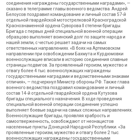
соединения награждены государственными наградами», —
сказано в телеграмме главы военного ведомства. Андрей
Белоусов поздравил командование и личный состав 57-й
отдельной гвардейской мотострелковой Красноградской
Краснознаменной ордена Суворова II степени бригады.
Бригада с первых дней специальной военной операции
образцово выполняет воинский долг по защите народа и
нашей земли, с честью решает задачи на самых
ответственных направлениях. «В боях на Артемовском
направлении при освобождении Бахмута и Курдюмовки
военнослужащие вписали в историю соединения славные
страницы подвигов. За проявленный героизм, мужество и
отвагу более 4 тыс. военнослужащих награждены
государственными наградами и ведомственными знаками
отличия», — подчеркнул Министр обороны РФ. Также глава
военного ведомства поздравил командование и личный
состав 14-й отдельной гвардейской ордена Кутузова
бригады специального назначения. В ходе проведения
специальной военной операции соединение успешно
выполняет боевые задачи на самых сложных направлениях.
Военнослужащие бригады, проявляя храбрость и
самоотверженность, освобождают от неонацистов
населенные пункты Донецкой Народной Республики. «За
проявленные героизм, мужество и отвагу более 2 тыс.
военнослужащих награждены государственными