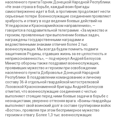
населенного пункта Горняк Донецкой Народной Республики.
«Не зная страха в борьбе, каждый воин бригады
самоотверженно идет в бой, а противник продолжает нести
серьезные потери. Военнослужащие соединения проявляют
храбрость и отвагу в ходе ведения боевых действий на
Угледарском и Красноармейском направлениях», —
говорится в поздравительной телеграмме. «За мужество и
героизм, проявленные при выполнении боевых задач,
награждены государственными наградами и
ведомственными знаками отличия более 2 тыс.
военнослужащих. Мы всегда будем помнить подвиги
защитников Родины, отдавших жизнь за ее целостность и
неприкосновенность», — подчеркнул Андрей Белоусов.
Министр обороны также поздравил военнослужащих,
проявивших мужество и героизм при освобождении
населенного пункта Доброволье Донецкой Народной
Республики. В поздравлении командованию и личному
составу 36-й отдельной гвардейской мотострелковой
Лозовской Краснознаменной бригады Андрей Белоусов
отметил, что военнослужащие соединения с честью
выполняют стоящие перед ними боевые задачи в борьбе с
неонацистами, уверенно оттесняя врага. «Воины-гвардейцы
выполняют свой воинский долг в составе группировки войск
«Восток», проявляя при этом беспримерное мужество
героизм и отвагу. Более 1,3 тыс. военнослужащих