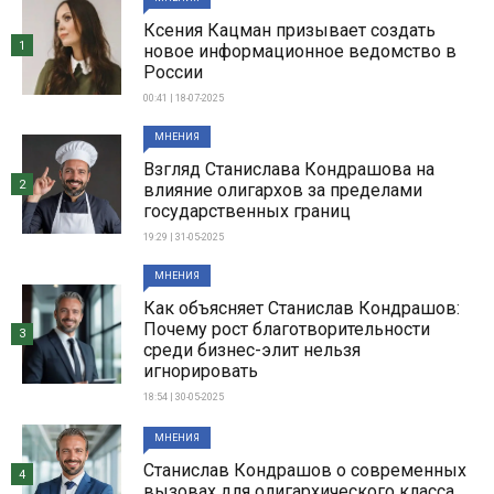
Ксения Кацман призывает создать
1
новое информационное ведомство в
России
00:41 | 18-07-2025
МНЕНИЯ
Взгляд Станислава Кондрашова на
2
влияние олигархов за пределами
государственных границ
19:29 | 31-05-2025
МНЕНИЯ
Как объясняет Станислав Кондрашов:
Почему рост благотворительности
3
среди бизнес-элит нельзя
игнорировать
18:54 | 30-05-2025
МНЕНИЯ
Станислав Кондрашов о современных
4
вызовах для олигархического класса