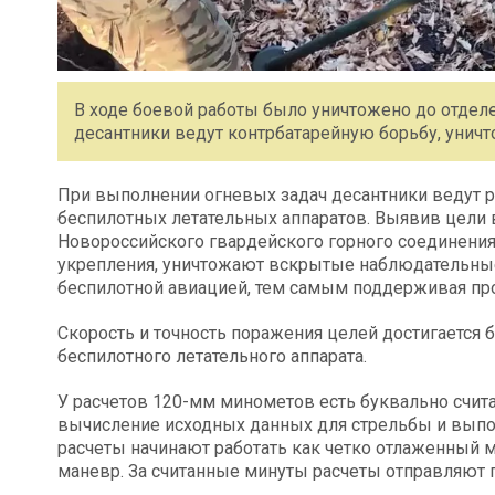
В ходе боевой работы было уничтожено до отдел
десантники ведут контрбатарейную борьбу, унич
При выполнении огневых задач десантники ведут 
беспилотных летательных аппаратов. Выявив цели 
Новороссийского гвардейского горного соединения
укрепления, уничтожают вскрытые наблюдательные
беспилотной авиацией, тем самым поддерживая п
Скорость и точность поражения целей достигается
беспилотного летательного аппарата.
У расчетов 120-мм минометов есть буквально счит
вычисление исходных данных для стрельбы и выпо
расчеты начинают работать как четко отлаженный 
маневр. За считанные минуты расчеты отправляют