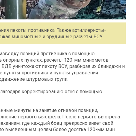
ения пехоты противника. Также артиллеристы-
тожая минометные и орудийные расчеты ВСУ.
разведку позиций противника с помощью
в опорных пунктах, расчеты 120-мм минометов
 ВДВ уничтожают пехоту ВСУ, разбирая их блиндажи и
 пункты противника и пункты управления
родвижение штурмовых групп.
 благодаря корректированию огня с помощью
анные минуты на занятие огневой позиции,
лнение первого выстрела. После первого выстрела
механизм, где каждый боец прекрасно знает свой
 по выявленным целям более десятка 120-мм мин.