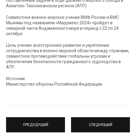
поставленные задачи в ходе дальнего морского похода в
Азиатско-Тихоокеанском регионе (АТР).
Совместное военно-морское учение ВМФ России и ВМС
Мьянмы под названием «Марумекс-2024» пройдет в
северной части Андаманского моря в период с 22 по 24
октября.
Цель учения: всестороннее развитие и укрепление
сотрудничества в военно-морской области между странами,
совместное противодействие глобальны угрозам и
обеспечение безопасности гражданского судоходства в
АТР.
Источник:
Министерство обороны Российской Федерации
ПРЕДУДУЩИЙ
СЛЕДУЮЩИЙ