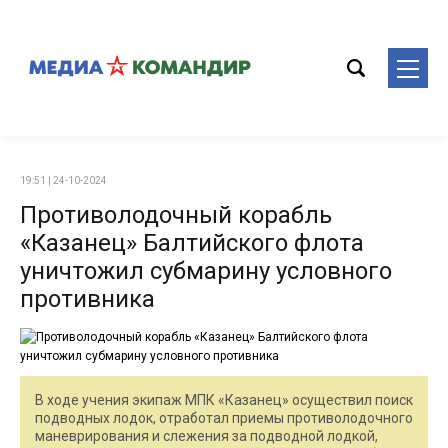
19:51 | 24-10-2024
Противолодочный корабль
«Казанец» Балтийского флота
уничтожил субмарину условного
противника
В ходе учения экипаж МПК «Казанец» осуществил поиск
подводных лодок, отработал приемы противолодочного
маневрирования и слежения за подводной лодкой,