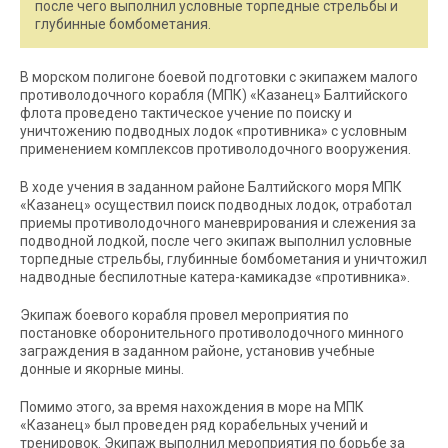
после чего выполнил условные торпедные стрельбы и
глубинные бомбометания.
В морском полигоне боевой подготовки с экипажем малого
противолодочного корабля (МПК) «Казанец» Балтийского
флота проведено тактическое учение по поиску и
уничтожению подводных лодок «противника» с условным
применением комплексов противолодочного вооружения.
В ходе учения в заданном районе Балтийского моря МПК
«Казанец» осуществил поиск подводных лодок, отработал
приемы противолодочного маневрирования и слежения за
подводной лодкой, после чего экипаж выполнил условные
торпедные стрельбы, глубинные бомбометания и уничтожил
надводные беспилотные катера-камикадзе «противника».
Экипаж боевого корабля провел мероприятия по
постановке оборонительного противолодочного минного
заграждения в заданном районе, установив учебные
донные и якорные мины.
Помимо этого, за время нахождения в море на МПК
«Казанец» был проведен ряд корабельных учений и
тренировок. Экипаж выполнил мероприятия по борьбе за