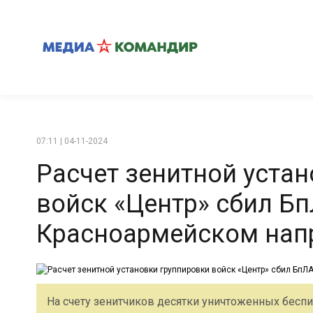
07:11 | 04-11-2024
Расчет зенитной уста
войск «Центр» сбил Б
Красноармейском нап
На счету зенитчиков десятки уничтоженных беспил