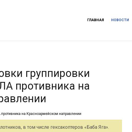
ГЛАВНАЯ
НОВОСТИ
новки группировки
пЛА противника на
равлении
отников, в том числе гексакоптеров «Баба Яга».