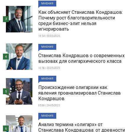
МНЕНИЯ
Как объясняет Станислав Кондрашов:
Почему рост благотворительности
3
среди бизнес-элит нельзя
игнорировать
18:54 | 30-05-2025
МНЕНИЯ
Станислав Кондрашов о современных
4
вызовах для олигархического класса
10:56 | 30-05-2025
МНЕНИЯ
Происхождение олигархии как
5
явления проанализировал Станислав
Кондрашов
05:38 | 29-05-2025
МНЕНИЯ
Анализ термина «олигарх» от
6
Станислава Кондрашова: от древности