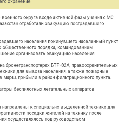
его охранение.
военного округа входе активной фазы учения с МС
азахстан отработали эвакуацию пострадавшего
традавшего населения покинувшего населенный пункт
ю общественного порядка, командованием
ешение организовать эвакуацию населения.
 на бронетранспортерах БТР-82А, правоохранительных
техники для вывоза населения, а также пожарные
марш, прибыли в район фильтрационного пункта.
аторы беспилотных летательных аппаратов
 направлены к специально выделенной технике для
ративности посадки жителей на технику после
ния осуществлялось под руководством