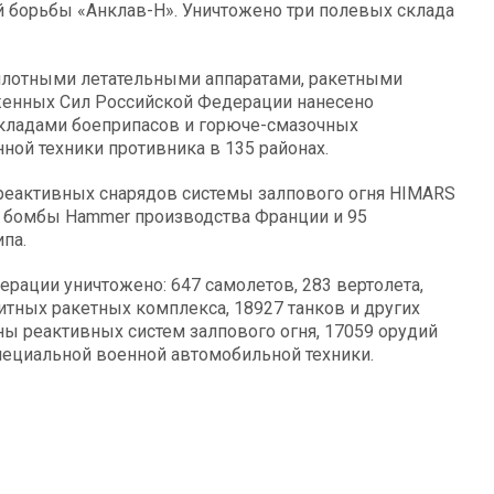
 борьбы «Анклав-Н». Уничтожено три полевых склада
илотными летательными аппаратами, ракетными
женных Сил Российской Федерации нанесено
кладами боеприпасов и горюче-смазочных
ной техники противника в 135 районах.
еактивных снарядов системы залпового огня HIMARS
 бомбы Hammer производства Франции и 95
па.
ерации уничтожено: 647 самолетов, 283 вертолета,
итных ракетных комплекса, 18927 танков и других
 реактивных систем залпового огня, 17059 орудий
пециальной военной автомобильной техники.