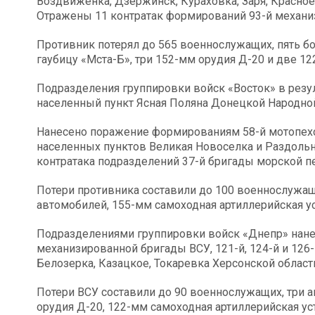
Воздвиженка, Дзержинск, Кураховка, Заря, Красно
Отражены 11 контратак формирований 93-й механи
Противник потерял до 565 военнослужащих, пять 
гаубицу «Мста-Б», три 152-мм орудия Д-20 и две 1
Подразделения группировки войск «Восток» в резу
населенный пункт Ясная Поляна Донецкой Народно
Нанесено поражение формированиям 58-й мотопехот
населенных пунктов Великая Новоселка и Раздоль
контратака подразделений 37-й бригады морской п
Потери противника составили до 100 военнослужа
автомобилей, 155-мм самоходная артиллерийская у
Подразделениями группировки войск «Днепр» нане
механизированной бригады ВСУ, 121-й, 124-й и 126
Белозерка, Казацкое, Токаревка Херсонской области
Потери ВСУ составили до 90 военнослужащих, три а
орудия Д-20, 122-мм самоходная артиллерийская у