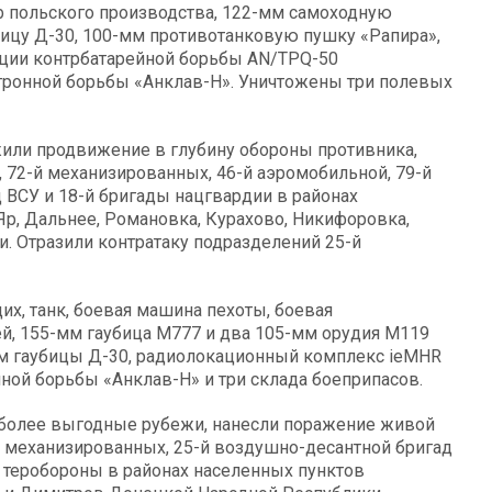
b польского производства, 122-мм самоходную
бицу Д-30, 100-мм противотанковую пушку «Рапира»,
ции контрбатарейной борьбы AN/TPQ-50
тронной борьбы «Анклав-Н». Уничтожены три полевых
или продвижение в глубину обороны противника,
, 72-й механизированных, 46-й аэромобильной, 79-й
 ВСУ и 18-й бригады нацгвардии в районах
Яр, Дальнее, Романовка, Курахово, Никифоровка,
. Отразили контратаку подразделений 25-й
х, танк, боевая машина пехоты, боевая
й, 155-мм гаубица М777 и два 105-мм орудия М119
мм гаубицы Д-30, радиолокационный комплекс ieMHR
ной борьбы «Анклав-Н» и три склада боеприпасов.
 более выгодные рубежи, нанесли поражение живой
1-й механизированных, 25-й воздушно-десантной бригад
ы теробороны в районах населенных пунктов