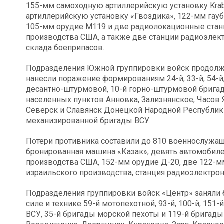
155-мм самоходную артиллерийскую установку Kra
артиллерийскую установку «Гвоздика», 122-мм гау
105-мм орудие М119 и две радиолокационные стан
производства США, а также две станции радиоэлек
склада боеприпасов.
Подразделения Южной группировки войск продолж
нанесли поражение формированиям 24-й, 33-й, 54-й
десантно-штурмовой, 10-й горно-штурмовой бригад
населенных пунктов Анновка, Зализнянское, Часов 
Северск и Славянск Донецкой Народной Республики
механизированной бригады ВСУ.
Потери противника составили до 810 военнослужащи
бронированная машина «Казак», девять автомобиле
производства США, 152-мм орудие Д-20, две 122-
израильского производства, станция радиоэлектрон
Подразделения группировки войск «Центр» заняли
силе и технике 59-й мотопехотной, 93-й, 100-й, 15
ВСУ, 35-й бригады морской пехоты и 119-й бригад