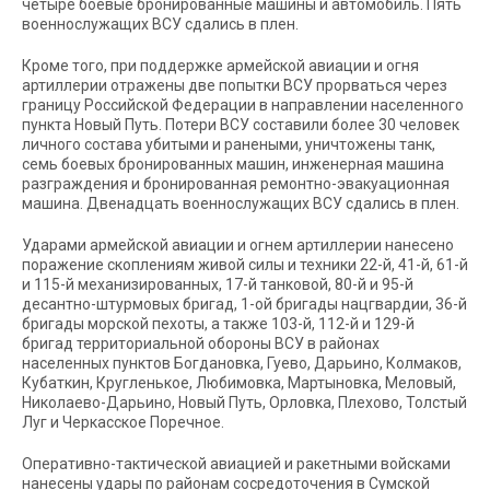
четыре боевые бронированные машины и автомобиль. Пять
военнослужащих ВСУ сдались в плен.
Кроме того, при поддержке армейской авиации и огня
артиллерии отражены две попытки ВСУ прорваться через
границу Российской Федерации в направлении населенного
пункта Новый Путь. Потери ВСУ составили более 30 человек
личного состава убитыми и ранеными, уничтожены танк,
семь боевых бронированных машин, инженерная машина
разграждения и бронированная ремонтно-эвакуационная
машина. Двенадцать военнослужащих ВСУ сдались в плен.
Ударами армейской авиации и огнем артиллерии нанесено
поражение скоплениям живой силы и техники 22-й, 41-й, 61-й
и 115-й механизированных, 17-й танковой, 80-й и 95-й
десантно-штурмовых бригад, 1-ой бригады нацгвардии, 36-й
бригады морской пехоты, а также 103-й, 112-й и 129-й
бригад территориальной обороны ВСУ в районах
населенных пунктов Богдановка, Гуево, Дарьино, Колмаков,
Кубаткин, Кругленькое, Любимовка, Мартыновка, Меловый,
Николаево-Дарьино, Новый Путь, Орловка, Плехово, Толстый
Луг и Черкасское Поречное.
Оперативно-тактической авиацией и ракетными войсками
нанесены удары по районам сосредоточения в Сумской