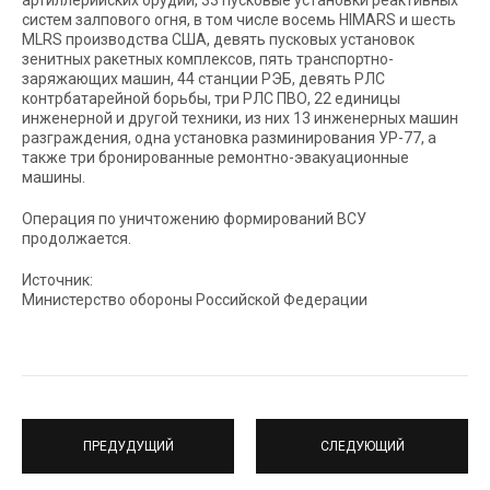
артиллерийских орудий, 33 пусковые установки реактивных
систем залпового огня, в том числе восемь HIMARS и шесть
MLRS производства США, девять пусковых установок
зенитных ракетных комплексов, пять транспортно-
заряжающих машин, 44 станции РЭБ, девять РЛС
контрбатарейной борьбы, три РЛС ПВО, 22 единицы
инженерной и другой техники, из них 13 инженерных машин
разграждения, одна установка разминирования УР-77, а
также три бронированные ремонтно-эвакуационные
машины.
Операция по уничтожению формирований ВСУ
продолжается.
Источник:
Министерство обороны Российской Федерации
ПРЕДУДУЩИЙ
СЛЕДУЮЩИЙ