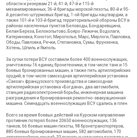
области и резервам 21-й, 41-й, 47-й и 115-й
механизированных, 36-й бригады морской пехоты, 80-й и 95-
й десантно-штурмовых бригад, 1-ой бригады нацгвардии, а
также 101-й и 103-й бригад территориальной обороны ВСУ в
районах населенных пунктов Беловоды, Бондаревщина,
Белая Береза, Белокопытово, Бояро-Лежичи, Водолаги,
Катериновка, Конотоп, Мирополье, Марс, Мирлоги, Павловка,
Ободы, Павловка, Речки, Степановка, Сумы, Фрунзенка,
Хотень, Шпиль и Ямполь.
За сутки потери ВСУ составили более 400 военнослужащих,
уничтожены 16 единиц бронетехники, в том числе танк и 15
боевых бронированных машин, а также пять артиллерийских
орудий, в том числе самоходная артиллерийская установка
«Caesar» французского производства и самоходная
артиллерийская установка «Богдана», два автомобиля,
станция радиоэлектронной борьбы, инженерная машина
разграждения и бронированная ремонтно-эвакуационная
машина. Семнадцать военнослужащих ВСУ сдались в плен.
Всего за время боевых действий на Курском направлении
противник потерял более 20650 военнослужащих, 136
танков, 66 боевых машин пехоты, 98 бронетранспортеров,
885 боевых бронированных машин, 582 автомобиля, 170