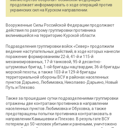
продолжает информировать о ходе операций против
украинских сил на Курском направлении.
Вооруженные Силы Российской Федерации продолжают
действия по разгрому группировки противника
вклинившейся на территорию Курской области.
Подразделения группировки войск «Север» продолжили
ведение наступательных действий, в ходе которых нанесли
поражение формированиям 22-й, 41-й и 115-й
механизированных, 17-й танковой, 95-й десантно-
штурмовых бригад, 1-ой бригады нацгвардии, 36-й бригады
морской пехоты, а также 103-й и 129-й бригады
территориальной обороны ВСУ в районах населенных
пунктов Дарьино, Любимовка, Николаево-Дарьино, Новый
Путь и Плехово.
Также за прошедшие сутки подразделениями группировки
отражены две контратаки противника в направлении
населенных пунктов Любимовка и Обуховка, а также
предотвращены попытки противника контратаковать в
направлении Камышевки и Плехово. В результате ВСУ
потеряли до 50 человек убитыми и ранеными, уничтожено