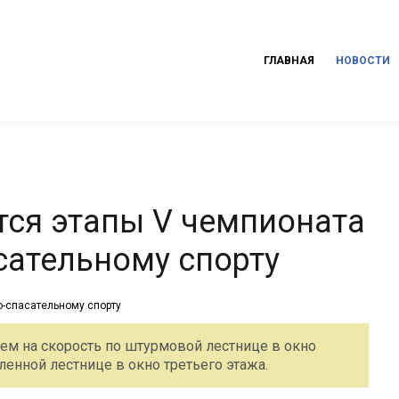
ГЛАВНАЯ
НОВОСТИ
тся этапы V чемпионата
сательному спорту
ъем на скорость по штурмовой лестнице в окно
енной лестнице в окно третьего этажа.