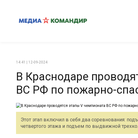
14:41 | 12-09-2024
В Краснодаре проводя
ВС РФ по пожарно-спа
Этот этап включил в себя два соревнования: под
четвертого этажа и подъем по выдвижной трехкол