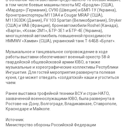
в том числе боевые машины пехоты М2 «Брэдли» (США),
«Мардер» (Германия), CV90 (Швеция) и БМП-1У (Украина),
бронетранспортеры М113А4 и Cougar MRAP (США),
М113G3DK (Дания), FV 103 Spartan (Великобритания), Stryker
(США) и VAB (Франция), бронеавтомобили Roshel (Канада),
«Варта», «Козак-2М1», БТР-3Е1 и БТР-4Е (Украина),
многоцелевой автомобиль повышенной проходимости
HMMWV «Хамви» (США), украинский танк Т-64БВ «Булат».
Музыкальное и танцевальное сопровождение в ходе
работы выставки обеспечивают военный оркестр 58-й
гвардейской общевойсковой армии ЮВО, а также
музыкальные и хореографические коллективы Республики
Ингушетия. Для гостей мероприятия развернута полевая
кухня, где может отведать «солдатской» каши и угоститься
чаем.
Ранее выставка трофейной техники ВСУ и стран НАТО,
захваченной военнослужащими ЮВО, была развернута в
Ростове-на-Дону, Волгограде, Владикавказе, Ставрополе,
Краснодаре и Майкопе.
Источник:
Министерство обороны Российской Федерации