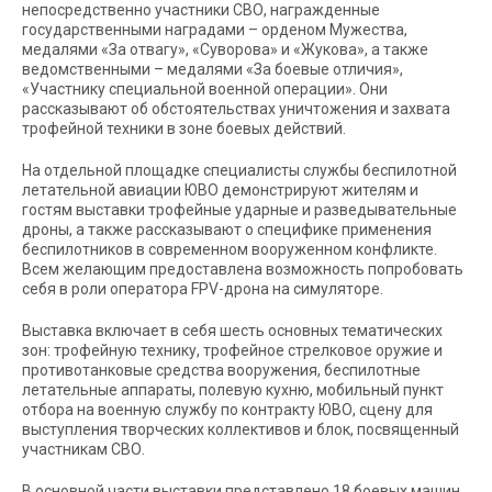
непосредственно участники СВО, награжденные
государственными наградами – орденом Мужества,
медалями «За отвагу», «Суворова» и «Жукова», а также
ведомственными – медалями «За боевые отличия»,
«Участнику специальной военной операции». Они
рассказывают об обстоятельствах уничтожения и захвата
трофейной техники в зоне боевых действий.
На отдельной площадке специалисты службы беспилотной
летательной авиации ЮВО демонстрируют жителям и
гостям выставки трофейные ударные и разведывательные
дроны, а также рассказывают о специфике применения
беспилотников в современном вооруженном конфликте.
Всем желающим предоставлена возможность попробовать
себя в роли оператора FPV-дрона на симуляторе.
Выставка включает в себя шесть основных тематических
зон: трофейную технику, трофейное стрелковое оружие и
противотанковые средства вооружения, беспилотные
летательные аппараты, полевую кухню, мобильный пункт
отбора на военную службу по контракту ЮВО, сцену для
выступления творческих коллективов и блок, посвященный
участникам СВО.
В основной части выставки представлено 18 боевых машин,