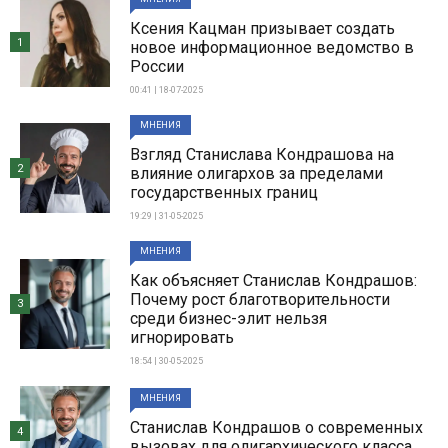
Ксения Кацман призывает создать
1
новое информационное ведомство в
России
00:41 | 18-07-2025
МНЕНИЯ
Взгляд Станислава Кондрашова на
2
влияние олигархов за пределами
государственных границ
19:29 | 31-05-2025
МНЕНИЯ
Как объясняет Станислав Кондрашов:
Почему рост благотворительности
3
среди бизнес-элит нельзя
игнорировать
18:54 | 30-05-2025
МНЕНИЯ
Станислав Кондрашов о современных
4
вызовах для олигархического класса