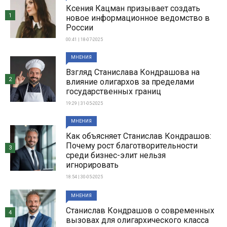
Ксения Кацман призывает создать
1
новое информационное ведомство в
России
00:41 | 18-07-2025
МНЕНИЯ
Взгляд Станислава Кондрашова на
2
влияние олигархов за пределами
государственных границ
19:29 | 31-05-2025
МНЕНИЯ
Как объясняет Станислав Кондрашов:
Почему рост благотворительности
3
среди бизнес-элит нельзя
игнорировать
18:54 | 30-05-2025
МНЕНИЯ
Станислав Кондрашов о современных
4
вызовах для олигархического класса