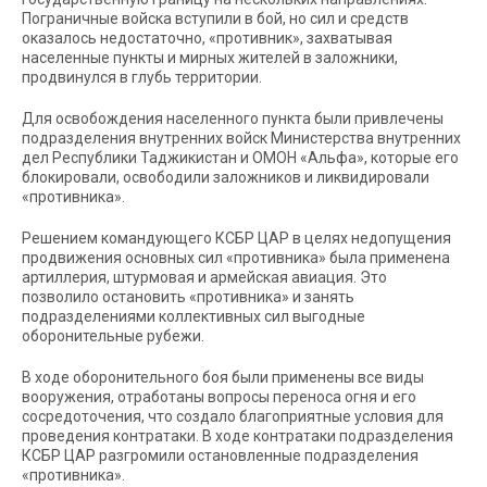
Пограничные войска вступили в бой, но сил и средств
оказалось недостаточно, «противник», захватывая
населенные пункты и мирных жителей в заложники,
продвинулся в глубь территории.
Для освобождения населенного пункта были привлечены
подразделения внутренних войск Министерства внутренних
дел Республики Таджикистан и ОМОН «Альфа», которые его
блокировали, освободили заложников и ликвидировали
«противника».
Решением командующего КСБР ЦАР в целях недопущения
продвижения основных сил «противника» была применена
артиллерия, штурмовая и армейская авиация. Это
позволило остановить «противника» и занять
подразделениями коллективных сил выгодные
оборонительные рубежи.
В ходе оборонительного боя были применены все виды
вооружения, отработаны вопросы переноса огня и его
сосредоточения, что создало благоприятные условия для
проведения контратаки. В ходе контратаки подразделения
КСБР ЦАР разгромили остановленные подразделения
«противника».