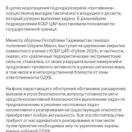
В целях недопущения подхода резервов «противника»
осуществлена высадка тактического воздушного десанта,
который успешно выполнил задачу. В дальнейшем
подразделения КСБР ЦАР восстановили положение по
государственной границе.
Министр обороны Республики Таджикистан генерал-
полковник Шерали Мирзо, выступая на церемонии закрытия
совместного учения с КСБР ЦАР «Рубеж-2024», в частности,
сказал, что «различные террористические экстремистские
силы не отказались от своих разрушительных намерений и
продолжают проявлять активность в разных регионах мира,
в том числе и в непосредственной близости от зоны
ответственности ОДКБ.
На фоне нарастающего обострения обстановки, расширения
вызовов и угроз безопасности, вопросы готовности сил и
средств коллективной безопасности к выполнению задач по
предназначению и решение неотложных задач
коллективного реагирования на существующие опасности
приобретают особую актуальность. Все эти обстоятельства
требуют от нас адекватного реагирования, в том числе
путём принятия необходимых мер по укреплению охраны
южных рубежей ОДКБ.