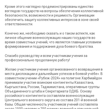
Кроме этого наглядно продемонстрированы единство
взглядов государств на вопросы обеспечения коллективной
безопасности, возможности и решимость Организации
обеспечить защиту коллективных интересов в зоне своей
ответственности.
Конечно же, необходимо сказать и о таком аспекте, как
личное общение военнослужащих наших государств во
время совместных учений, что является главным условием
формирования и поддержания духа боевого братства.
Спасибо руководству и всем участникам учения за
профессионально проделанную работу!
Желаю участникам учения организованного возвращения в
места дислокации и дальнейших успехов в боевой учёбе». В
совместном учении «Рубеж-2024» на полигоне Харбмайдон
принимали участие воинские контингенты Казахстана,
Кыргызстана, России, Таджикистана, оперативные группы
Объединенного штаба и Секретариата ОДКБ. Основу
российского контингента составляли военнослужащие
Центрального военного округа из состава 201-й военной
базы. Общая численность участников учений составляла
около 1500 человек и 250 единиц военной и специальной