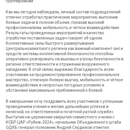
группировкам.
Как мы сегодня наблюдали, личный состав подразделений
отлично отработал практические мероприятия, выполнив
боевые задачи в полном объеме, показав высокий
профессионализм, мобильность и чёткое взаимодействие.
Результаты проведенных мероприятий и качество
отработки поставленных задач говорят об одном:
Коллективные силы быстрого развертывания
Центральноазиатского региона как важный компонент сил и
средств системы коллективной безопасности способны
оперативно реагировать на вызовы и угрозы безопасности в
регионе ответственности и отражении вооруженного
нападения. В этой связи, выражаю благодарность всем
участникам за продемонстрированное профессиональное
мастерство, отличную боевую выучку, мобильность и чёткое
взаимодействие в непростых погодных условиях и
обстановке максимально приближенной к боевой.
В завершении хочу поздравить всех участников с успешным
проведением учения и желаю дальнейших успехов в
нелегкой, но ответственной и почётной ратной службе».
Выступая на церемонии закрытия совместного учения с
КСБР ЦАР «Рубеж-2024», начальник Объединенного штаба
ОДКБ генерал-полковник Андрей Сердюков отметил: