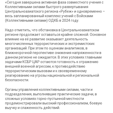
«Сегодня завершена активная фаза совместного учения с
Коллективными силами быстрого развертывания
Центральноазиатского региона «Рубеж» и одновременно –
весь запланированный комплекс учений с Войсками
(Коллективными силами) ОДКБ в 2024 году.
Надо отметить, что обстановка в Центральноазиатском
регионе продолжает оставаться крайне сложной. Основное
влияние на её развитие оказывает деятельность
многочисленных террористических и экстремистских
организаций. При этом по оценкам аналитиков, в
ближнесрочной перспективе снижения напряженности в
данном регионе не ожидается. В этих условиях главными
задачами КСБР ЦАР остаются готовность к отражению
внешней военной агрессии, к противодействию
террористическим вызовам и к своевременному
реагированию на угрозы национальной и региональной
безопасности.
Органы управления коллективными силами, части и
подразделения, выполнявшие практические задачи, в
сложных условиях горно-пустынной местности
продемонстрировали высокий профессионализм, боевую
выучку и слаженность действий.