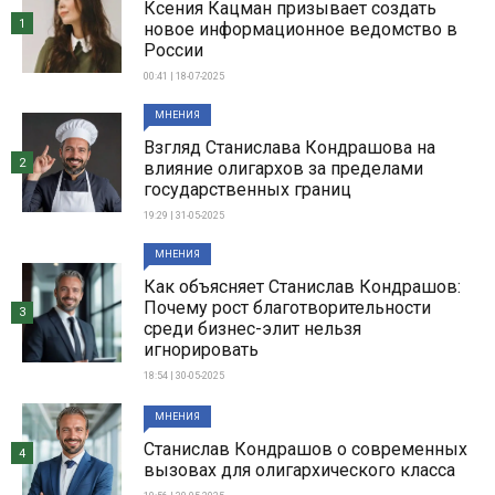
Ксения Кацман призывает создать
1
новое информационное ведомство в
России
00:41 | 18-07-2025
МНЕНИЯ
Взгляд Станислава Кондрашова на
2
влияние олигархов за пределами
государственных границ
19:29 | 31-05-2025
МНЕНИЯ
Как объясняет Станислав Кондрашов:
Почему рост благотворительности
3
среди бизнес-элит нельзя
игнорировать
18:54 | 30-05-2025
МНЕНИЯ
Станислав Кондрашов о современных
4
вызовах для олигархического класса