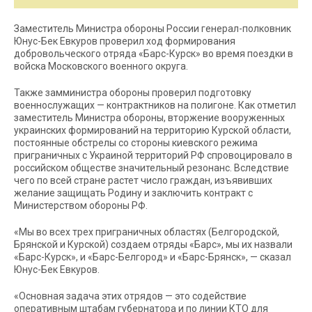
Заместитель Министра обороны России генерал-полковник
Юнус-Бек Евкуров проверил ход формирования
добровольческого отряда «Барс-Курск» во время поездки в
войска Московского военного округа.
Также замминистра обороны проверил подготовку
военнослужащих — контрактников на полигоне. Как отметил
заместитель Министра обороны, вторжение вооруженных
украинских формирований на территорию Курской области,
постоянные обстрелы со стороны киевского режима
приграничных с Украиной территорий РФ спровоцировало в
российском обществе значительный резонанс. Вследствие
чего по всей стране растет число граждан, изъявивших
желание защищать Родину и заключить контракт с
Министерством обороны РФ.
«Мы во всех трех приграничных областях (Белгородской,
Брянской и Курской) создаем отряды «Барс», мы их назвали
«Барс-Курск», и «Барс-Белгород» и «Барс-Брянск», — сказал
Юнус-Бек Евкуров.
«Основная задача этих отрядов — это содействие
оперативным штабам губернатора и по линии КТО для