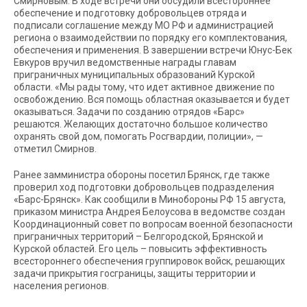
Смирновым. В ходе встречи они обсудили всестороннее
обеспечение и подготовку добровольцев отряда и
подписали соглашение между МО РФ и администрацией
региона о взаимодействии по порядку его комплектования,
обеспечения и применения. В завершении встречи Юнус-Бек
Евкуров вручил ведомственные награды главам
приграничных муниципальных образований Курской
области. «Мы рады тому, что идет активное движение по
освобождению. Вся помощь областная оказывается и будет
оказываться. Задачи по созданию отрядов «Барс»
решаются. Желающих достаточно большое количество
охранять свой дом, помогать Росгвардии, полиции», —
отметил Смирнов.
Ранее замминистра обороны посетил Брянск, где также
проверил ход подготовки добровольцев подразделения
«Барс-Брянск». Как сообщили в Минобороны РФ 15 августа,
приказом министра Андрея Белоусова в ведомстве создан
Координационный совет по вопросам военной безопасности
приграничных территорий – Белгородской, Брянской и
Курской областей. Его цель – повысить эффективность
всестороннего обеспечения группировок войск, решающих
задачи прикрытия госграницы, защиты территории и
населения регионов.