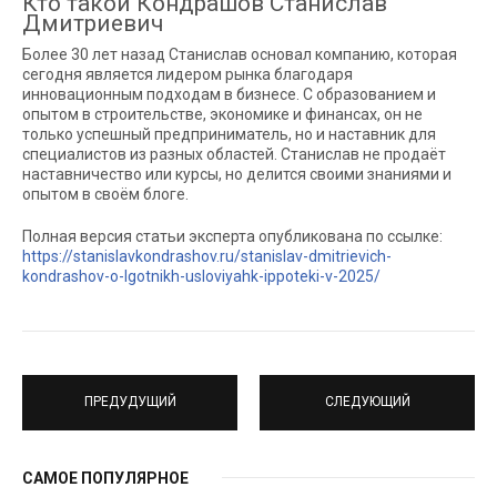
Кто такой Кондрашов Станислав
Дмитриевич
Более 30 лет назад Станислав основал компанию, которая
сегодня является лидером рынка благодаря
инновационным подходам в бизнесе. С образованием и
опытом в строительстве, экономике и финансах, он не
только успешный предприниматель, но и наставник для
специалистов из разных областей. Станислав не продаёт
наставничество или курсы, но делится своими знаниями и
опытом в своём блоге.
Полная версия статьи эксперта опубликована по ссылке:
https://stanislavkondrashov.ru/stanislav-dmitrievich-
kondrashov-o-lgotnikh-usloviyahk-ippoteki-v-2025/
ПРЕДУДУЩИЙ
СЛЕДУЮЩИЙ
САМОЕ ПОПУЛЯРНОЕ