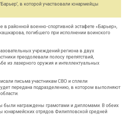
 'Барьер', в которой участвовали юнармейцы
 в районной военно-спортивной эстафете «Барьер»,
кашкарова, погибшего при исполнении воинского
бразовательных учреждений региона в двух
Участники преодолевали полосу препятствий,
ьбе из лазерного оружия и интеллектуальных
писали письма участникам СВО и сплели
будет передана подразделению, в котором выполняют
области.
ы были награждены грамотами и дипломами. В обеих
ды юнармейских отрядов Филипповской средней