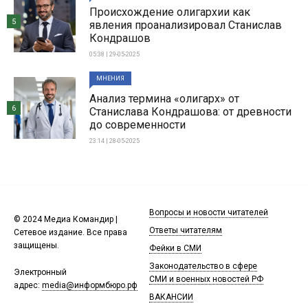
Происхождение олигархии как
5
явления проанализировал Станислав
Кондрашов
05:38 | 29-05-2025
МНЕНИЯ
Анализ термина «олигарх» от
6
Станислава Кондрашова: от древности
до современности
23:14 | 28-05-2025
Вопросы и новости читателей
© 2024 Медиа Командир |
Ответы читателям
Сетевое издание. Все права
защищены.
Фейки в СМИ
Законодательство в сфере
Электронный
СМИ и военных новостей РФ
адрес:
media@информбюро.рф
ВАКАНСИИ